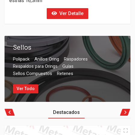
estrías 16,5mm
Ver Detalle
Sellos
Polipack
Anillos Oring
Raspadores
Respaldos para Orings
Guías
Sellos Compuestos
Retenes
Ver Todo
Destacados