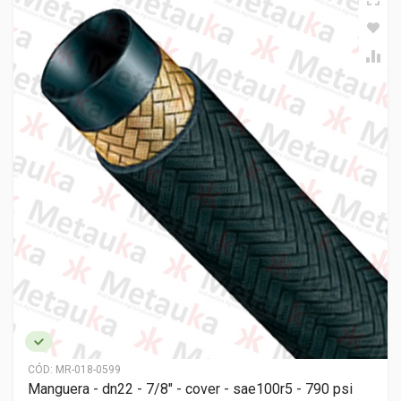
CÓD:
MR-018-0599
Manguera - dn22 - 7/8" - cover - sae100r5 - 790 psi